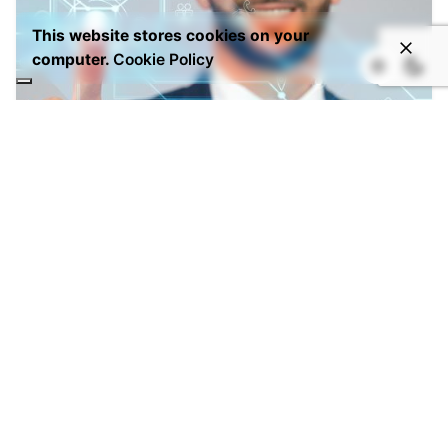
This website stores cookies on your
computer.
Cookie Policy
Dicembre 22, 2025
6 min read
Contributi a fondo perduto per la
digitalizzazione delle imprese
Negli ultimi anni si parla sempre più spesso di