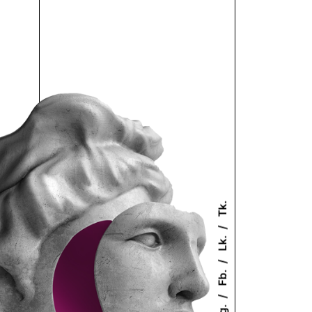
Tk.
Lk.
Fb.
Ig.