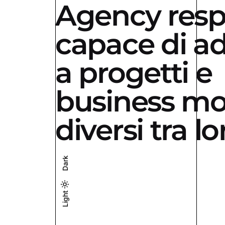
Agency resp
capace di ad
a progetti e
business mo
diversi tra lo
Dark
Light
Light
Dark