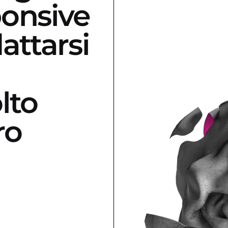
onsive
attarsi
lto
ro