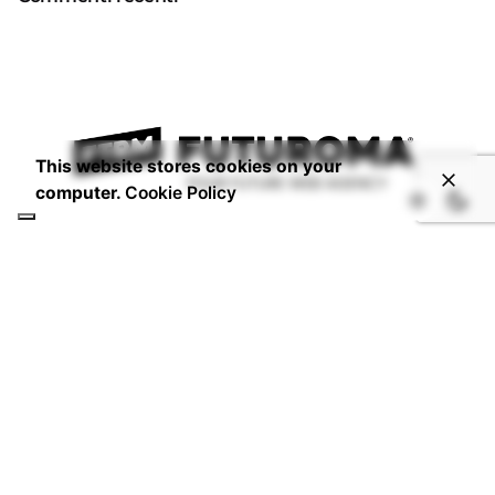
This website stores cookies on your
computer.
Cookie Policy
CONTATTI
Email:
info@studiofuturoma.com
Futuroma Hotline:
+06 6934 5717
P.IVA 14920591006
DOVE SIAMO
Via Laurentina 197,
00142 - Roma - IT