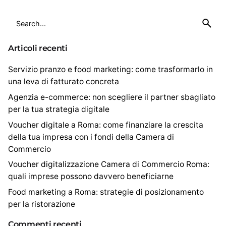
S
e
a
Articoli recenti
r
c
Servizio pranzo e food marketing: come trasformarlo in
h
una leva di fatturato concreta
f
Agenzia e-commerce: non scegliere il partner sbagliato
o
per la tua strategia digitale
r
Voucher digitale a Roma: come finanziare la crescita
della tua impresa con i fondi della Camera di
Commercio
Voucher digitalizzazione Camera di Commercio Roma:
quali imprese possono davvero beneficiarne
Food marketing a Roma: strategie di posizionamento
per la ristorazione
Commenti recenti