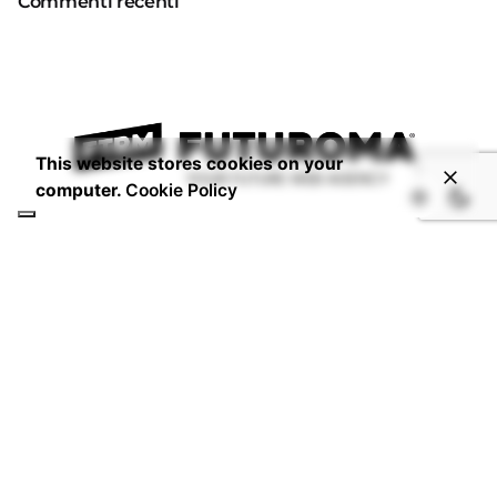
Commenti recenti
This website stores cookies on your
computer.
Cookie Policy
CONTATTI
Email:
info@studiofuturoma.com
Futuroma Hotline:
+06 6934 5717
P.IVA 14920591006
DOVE SIAMO
Via Laurentina 197,
00142 - Roma - IT