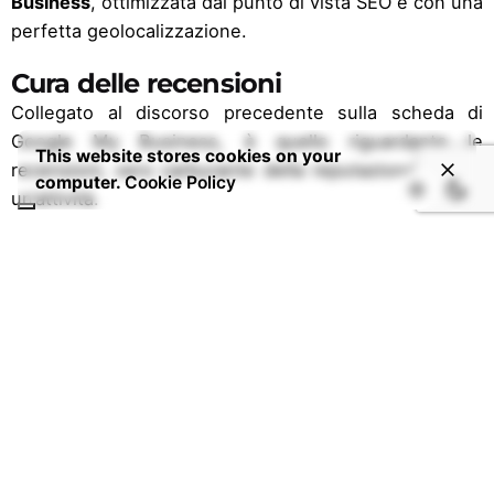
Business
, ottimizzata dal punto di vista SEO e con una
perfetta geolocalizzazione.
Cura delle recensioni
Collegato al discorso precedente sulla scheda di
Google My Business, è quello riguardante le
This website stores cookies on your
recensioni, vero carburante della reputazione web di
computer.
Cookie Policy
un’attività.
Non è un mistero, che l’affidabilità di un ristorante su
Internet viene valutata dal numero di stelline o di
commenti positivi sotto il proprio sito o nelle varie
piattaforme social.
Per questo motivo, per
migliorare la
reputazione
online
di un ristorante occorre:
chiedere ai clienti di lasciare una recensione;