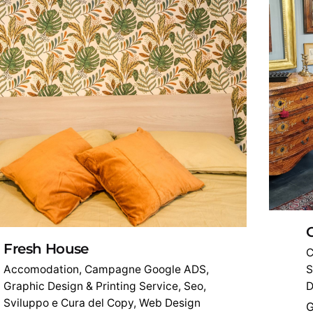
G
Fresh House
C
Accomodation
Campagne Google ADS
S
Graphic Design & Printing Service
Seo
D
Sviluppo e Cura del Copy
Web Design
G