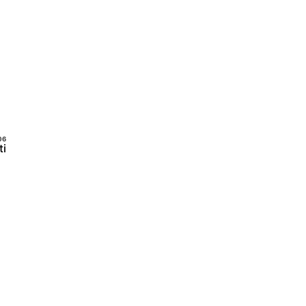
Prenota Call
ti