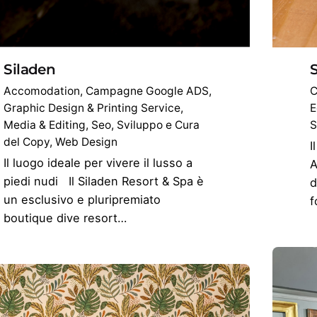
Siladen
S
Accomodation
Campagne Google ADS
C
Graphic Design & Printing Service
E
Media & Editing
Seo
Sviluppo e Cura
S
del Copy
Web Design
I
Il luogo ideale per vivere il lusso a
A
piedi nudi Il Siladen Resort & Spa è
d
un esclusivo e pluripremiato
f
boutique dive resort…