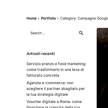
Home
Portfolio
Category: Campagne Googl
S
e
a
r
c
Articoli recenti
h
Servizio pranzo e food marketing:
f
o
come trasformarlo in una leva di
r
fatturato concreta
Agenzia e-commerce: non
scegliere il partner sbagliato per
la tua strategia digitale
Voucher digitale a Roma: come
finanziare la crescita della tua