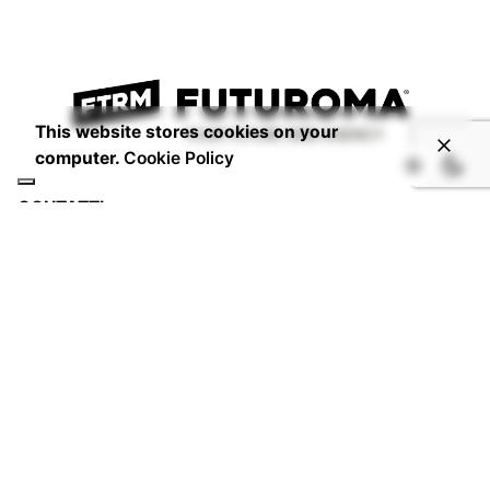
This website stores cookies on your
computer.
Cookie Policy
CONTATTI
Email:
info@studiofuturoma.com
Futuroma Hotline:
+06 6934 5717
P.IVA 14920591006
DOVE SIAMO
Via Laurentina 197,
00142 - Roma - IT
VUOI LAVORARE CON NOI