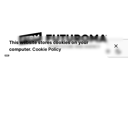
This website stores cookies on your
computer.
Cookie Policy
CONTATTI
Email:
info@studiofuturoma.com
Futuroma Hotline:
+06 6934 5717
P.IVA 14920591006
DOVE SIAMO
Via Laurentina 197,
00142 - Roma - IT