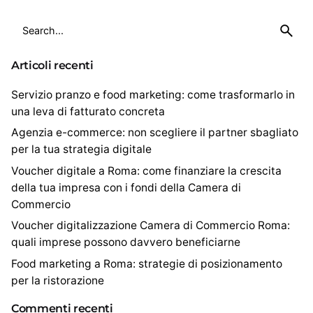
S
e
a
Articoli recenti
r
c
Servizio pranzo e food marketing: come trasformarlo in
h
una leva di fatturato concreta
f
Agenzia e-commerce: non scegliere il partner sbagliato
o
per la tua strategia digitale
r
Voucher digitale a Roma: come finanziare la crescita
della tua impresa con i fondi della Camera di
Commercio
Voucher digitalizzazione Camera di Commercio Roma:
quali imprese possono davvero beneficiarne
Food marketing a Roma: strategie di posizionamento
per la ristorazione
Commenti recenti