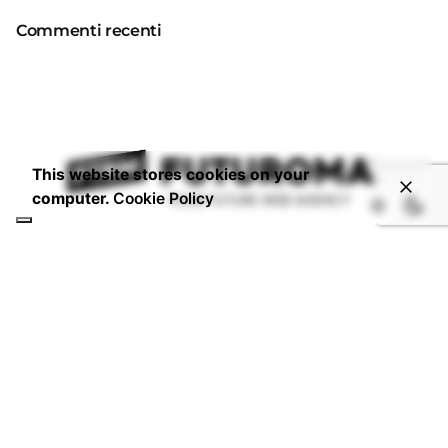
Commenti recenti
This website stores cookies on your
computer.
Cookie Policy
CONTATTI
Email:
info@studiofuturoma.com
Futuroma Hotline:
+06 6934 5717
P.IVA 14920591006
DOVE SIAMO
Via Laurentina 197,
00142 - Roma - IT