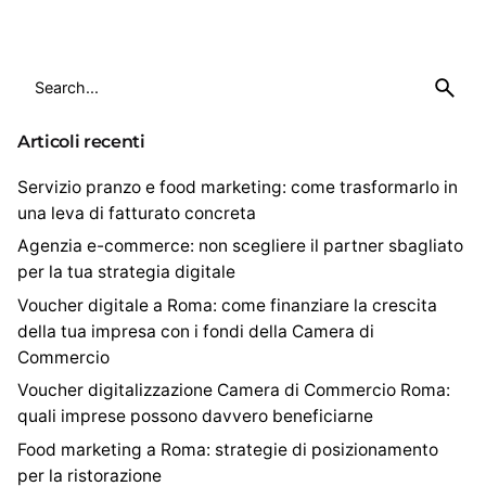
S
e
a
Articoli recenti
r
c
Servizio pranzo e food marketing: come trasformarlo in
h
una leva di fatturato concreta
f
Agenzia e-commerce: non scegliere il partner sbagliato
o
per la tua strategia digitale
r
Voucher digitale a Roma: come finanziare la crescita
della tua impresa con i fondi della Camera di
Commercio
Voucher digitalizzazione Camera di Commercio Roma:
quali imprese possono davvero beneficiarne
Food marketing a Roma: strategie di posizionamento
per la ristorazione