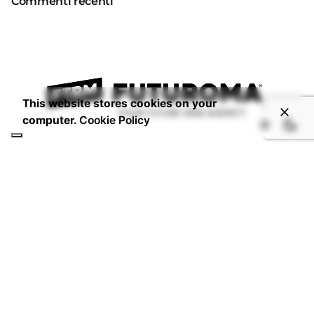
Commenti recenti
This website stores cookies on your
computer.
Cookie Policy
CONTATTI
Email:
info@studiofuturoma.com
Futuroma Hotline:
+06 6934 5717
P.IVA 14920591006
DOVE SIAMO
Via Laurentina 197,
00142 - Roma - IT