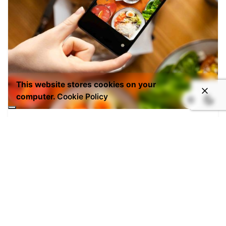
This website stores cookies on your
Posted by
Gaia
computer.
Cookie Policy
Luglio 31, 2026
16 min read
Servizio pranzo e food marketing: come
trasformarlo in una leva di fatturato
concreta
Il servizio pranzo è uno dei fronti più
sottovalutati nella gestione...
Digital
Marketing