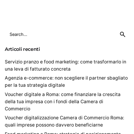
1
S
e
a
Articoli recenti
r
c
Servizio pranzo e food marketing: come trasformarlo in
h
una leva di fatturato concreta
f
Agenzia e-commerce: non scegliere il partner sbagliato
o
per la tua strategia digitale
r
Voucher digitale a Roma: come finanziare la crescita
della tua impresa con i fondi della Camera di
Commercio
Voucher digitalizzazione Camera di Commercio Roma:
quali imprese possono davvero beneficiarne