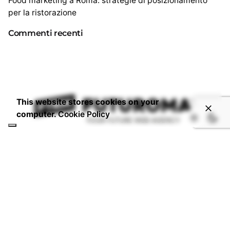
Food marketing a Roma: strategie di posizionamento
per la ristorazione
Commenti recenti
This website stores cookies on your
computer.
Cookie Policy
CONTATTI
Email:
info@studiofuturoma.com
Futuroma Hotline:
+06 6934 5717
P.IVA 14920591006
DOVE SIAMO