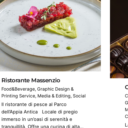
Ristorante Massenzio
C
Food&Beverage
Graphic Design &
Printing Service
Media & Editing
Social
C
G
Il ristorante di pesce al Parco
M
dell’Appia Antica Locale di pregio
C
immerso in un’oasi di serenità e
L
tranquillità. Offre una cucina di alta…