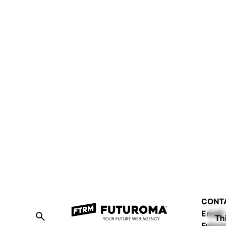
1
CONT
Email:
Th
Futuro