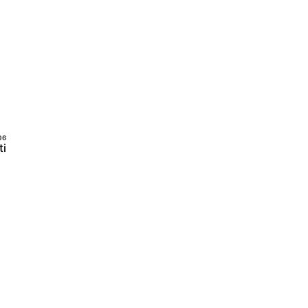
Prenota Call
ti