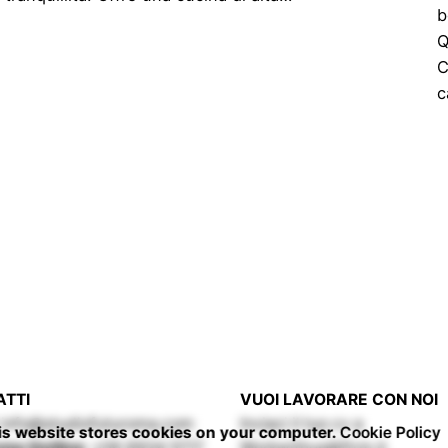
b
Q
C
c
ATTI
VUOI LAVORARE CON NOI
info@studiofuturoma.com
Inviaci il tuo cv a
is website stores cookies on your computer.
Cookie Policy
ma Hotline:
+06 6934 5717
Workwithus@ftrm.it