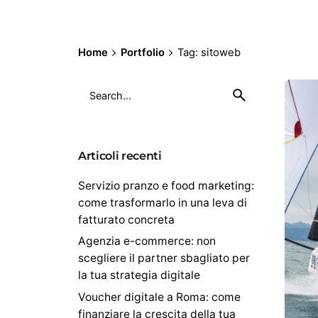
Home
Portfolio
Tag: sitoweb
S
e
a
r
c
Articoli recenti
h
Servizio pranzo e food marketing:
f
come trasformarlo in una leva di
o
r
fatturato concreta
Agenzia e-commerce: non
scegliere il partner sbagliato per
la tua strategia digitale
Voucher digitale a Roma: come
finanziare la crescita della tua