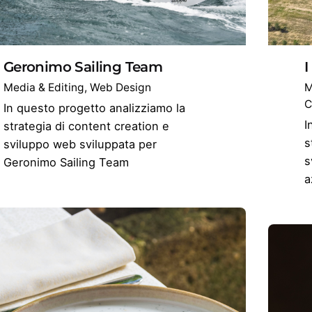
Geronimo Sailing Team
I
Media & Editing
Web Design
M
C
In questo progetto analizziamo la
I
strategia di content creation e
s
sviluppo web sviluppata per
s
Geronimo Sailing Team
a