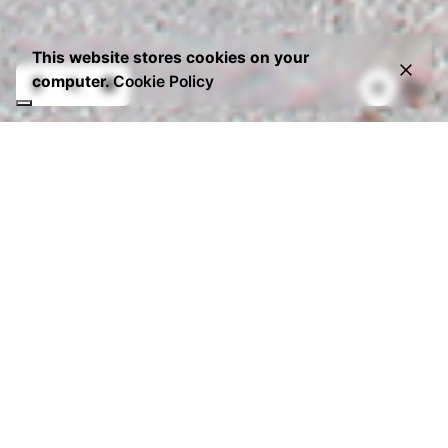
This website stores cookies on your
computer.
Cookie Policy
Un pastificio, una
tradizione, una
pasta di qualità
Bugatti Pasta è uno storico pastificio nato a Roma
che affonda le sue radici nel 1903. Il cuore
dell’attività rappresenta la tradizione culinaria che si
fonde con l’arte artigianale per creare una pasta
fresca di qualità. Non solo, oltre al laboratorio