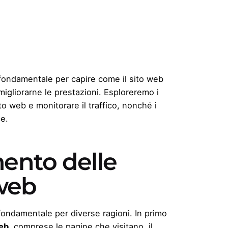
 fondamentale per capire come il sito web
migliorarne le prestazioni. Esploreremo i
to web e monitorare il traffico, nonché i
ce.
mento delle
 web
 fondamentale per diverse ragioni. In primo
web
, comprese le pagine che visitano, il