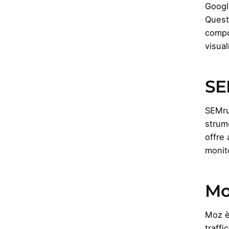
Google
Questo
compo
visual
SE
SEMru
strume
offre 
monit
Mo
Moz è
traffi