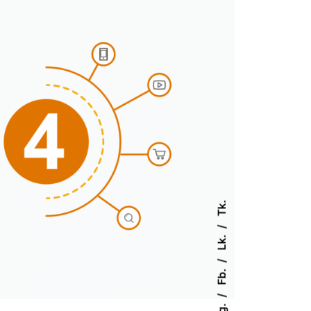
Tk.
Lk.
Fb.
Ig.