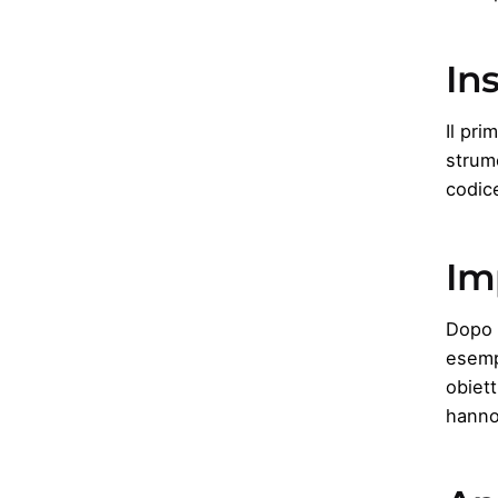
Ins
Il pri
strume
codic
Imp
Dopo a
esempi
obiett
hanno