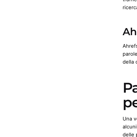
ricerc
Ah
Ahref
parole
della 
Pa
p
Una v
alcuni
delle