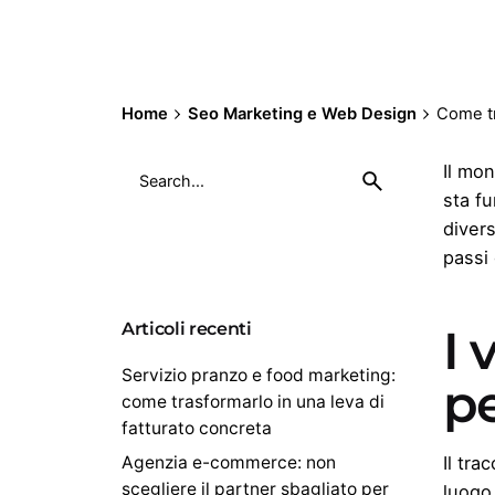
Home
Seo Marketing e Web Design
Come tr
Search
Il mo
for
sta fu
divers
passi 
Articoli recenti
I 
Servizio pranzo e food marketing:
p
come trasformarlo in una leva di
fatturato concreta
Agenzia e-commerce: non
Il tra
scegliere il partner sbagliato per
luogo,